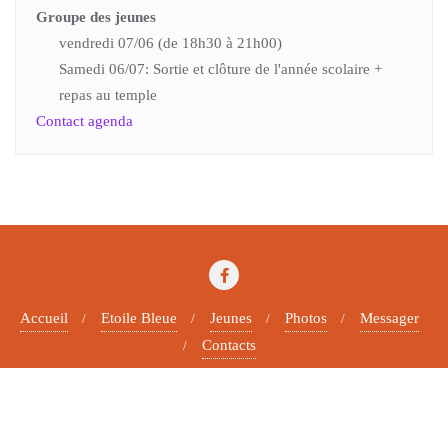
Groupe des jeunes
vendredi 07/06 (de 18h30 à 21h00)
Samedi 06/07: Sortie et clôture de l'année scolaire +
repas au temple
Contact agenda
Accueil
Etoile Bleue
Jeunes
Photos
Messager
Contacts
Copyright ©2026 Paroisse protestante . All rights reserved.
Powered by
WordPress
&
Designed by
Bizberg Themes