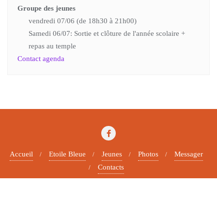
Groupe des jeunes
vendredi 07/06 (de 18h30 à 21h00)
Samedi 06/07: Sortie et clôture de l'année scolaire +
repas au temple
Contact agenda
Accueil
Etoile Bleue
Jeunes
Photos
Messager
Contacts
Copyright ©2026 Paroisse protestante . All rights reserved.
Powered by
WordPress
&
Designed by
Bizberg Themes