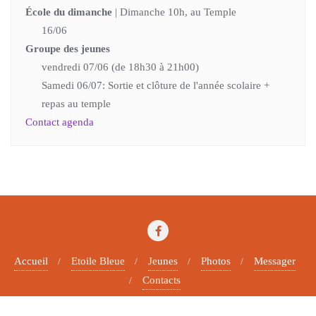
École du dimanche
| Dimanche 10h, au Temple
16/06
Groupe des jeunes
vendredi 07/06 (de 18h30 à 21h00)
Samedi 06/07: Sortie et clôture de l'année scolaire +
repas au temple
Contact agenda
Accueil
Etoile Bleue
Jeunes
Photos
Messager
Contacts
Copyright ©2026 Paroisse protestante . All rights reserved.