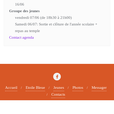
16/06
Groupe des jeunes
vendredi 07/06 (de 18h30 à 21h00)
Samedi 06/07: Sortie et clôture de l'année scolaire +
repas au temple
Contact agenda
Accueil
Etoile Bleue
Jeunes
Photos
Messager
Contacts
Copyright ©2026 Paroisse protestante . All rights reserved.
Powered by
WordPress
&
Designed by
Bizberg Themes