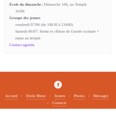
École du dimanche
| Dimanche 10h, au Temple
16/06
Groupe des jeunes
vendredi 07/06 (de 18h30 à 21h00)
Samedi 06/07: Sortie et clôture de l'année scolaire +
repas au temple
Contact agenda
Accueil
Etoile Bleue
Jeunes
Photos
Messager
Contacts
Copyright ©2026 Paroisse protestante . All rights reserved.