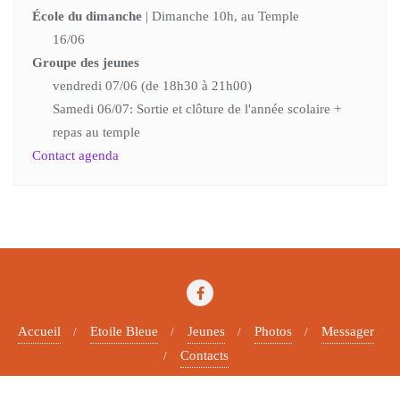
École du dimanche
| Dimanche 10h, au Temple
16/06
Groupe des jeunes
vendredi 07/06 (de 18h30 à 21h00)
Samedi 06/07: Sortie et clôture de l'année scolaire +
repas au temple
Contact agenda
Accueil
Etoile Bleue
Jeunes
Photos
Messager
Contacts
Copyright ©2026 Paroisse protestante . All rights reserved.