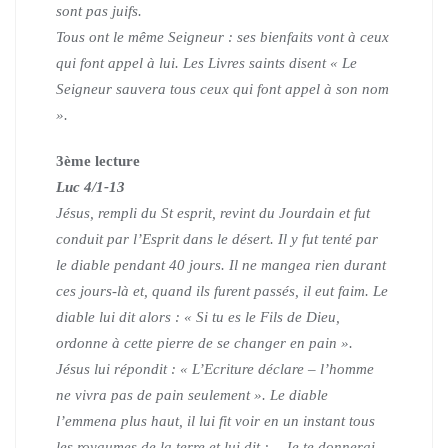
sont pas juifs.
Tous ont le même Seigneur : ses bienfaits vont à ceux
qui font appel à lui.
Les Livres saints disent « Le
Seigneur sauvera tous ceux qui font appel à son nom
».
3
ème
lecture
Luc 4/1-13
Jésus, rempli du St esprit, revint du Jourdain et fut
conduit par l’Esprit dans le désert. Il y fut tenté par
le diable pendant 40 jours. Il ne mangea rien durant
ces jours-là et, quand ils furent passés, il eut faim. Le
diable lui dit alors : « Si tu es le Fils de Dieu,
ordonne à cette pierre de se changer en pain ».
Jésus lui répondit :
« L’Ecriture déclare – l’homme
ne vivra pas de pain seulement ».
Le diable
l’emmena plus haut, il lui fit voir en un instant tous
les royaumes de la terre et lui dit : – Je te donnerai