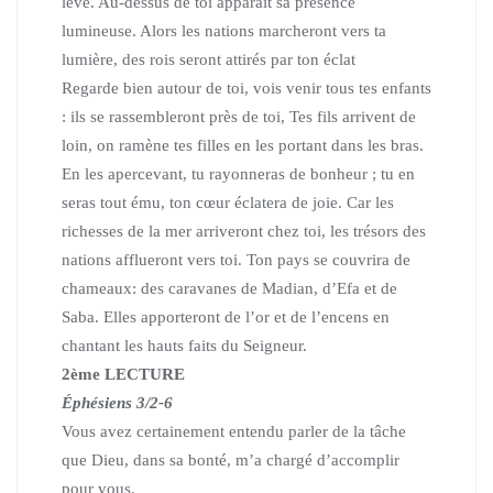
lève.
Au-dessus de toi apparaît sa présence
lumineuse.
Alors les nations marcheront vers ta
lumière,
des rois seront attirés par ton éclat
Regarde bien autour de toi, vois venir tous tes enfants
:
ils se rassembleront près de toi,
Tes fils arrivent de
loin, on ramène tes filles en les portant dans les bras.
En les apercevant, tu rayonneras de bonheur ; tu en
seras tout ému,
ton cœur éclatera de joie.
Car les
richesses de la mer arriveront chez toi,
les trésors des
nations afflueront vers toi.
Ton pays se couvrira de
chameaux: des caravanes de Madian, d’Efa et de
Saba. Elles apporteront de l’or et de l’encens en
chantant les hauts faits du Seigneur.
2ème LECTURE
Éphésiens 3/2-6
Vous avez certainement entendu parler de la tâche
que Dieu,
dans sa bonté, m’a chargé d’accomplir
pour vous.