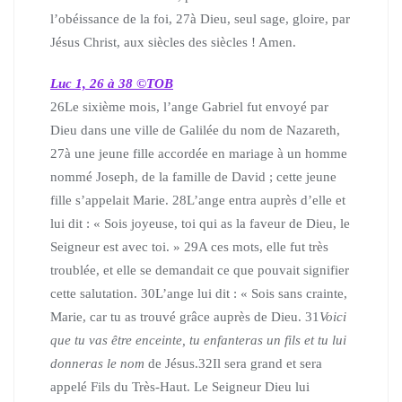
l’obéissance de la foi,
27
à Dieu, seul sage, gloire, par
Jésus Christ, aux siècles des siècles ! Amen.
Luc 1, 26 à 38 ©TOB
26
Le sixième mois, l’ange Gabriel fut envoyé par
Dieu dans une ville de Galilée du nom de Nazareth,
27
à une jeune fille accordée en mariage à un homme
nommé Joseph, de la famille de David ; cette jeune
fille s’appelait Marie.
28
L’ange entra auprès d’elle et
lui dit : « Sois joyeuse, toi qui as la faveur de Dieu, le
Seigneur est avec toi. »
29
A ces mots, elle fut très
troublée, et elle se demandait ce que pouvait signifier
cette salutation.
30
L’ange lui dit : « Sois sans crainte,
Marie, car tu as trouvé grâce auprès de Dieu.
31
Voici
que tu vas être enceinte, tu enfanteras un fils et tu lui
donneras le nom
de Jésus.
32
Il sera grand et sera
appelé Fils du Très-Haut. Le Seigneur Dieu lui