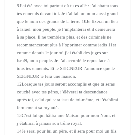
9
J’ai été avec toi partout où tu es allé : j’ai abattu tous
tes ennemis devant toi. Je t’ai fait un nom aussi grand
que le nom des grands de la terre.
10
Je fixerai un lieu
à Israël, mon peuple, je l’implanterai et il demeurera
à sa place. Il ne tremblera plus, et des criminels ne
recommenceront plus à l’opprimer comme jadis
11
et
comme depuis le jour où j’ai établi des juges sur
Israël, mon peuple. Je t’ai accordé le repos face à
tous tes ennemis. Et le SEIGNEUR t’annonce que le
SEIGNEUR te fera une maison.
12
Lorsque tes jours seront accomplis et que tu seras
couché avec tes pères, j’élèverai ta descendance
après toi, celui qui sera issu de toi-même, et j’établirai
fermement sa royauté.
13
C’est lui qui bâtira une Maison pour mon Nom, et
j’établirai à jamais son trône royal.
14
Je serai pour lui un père, et il sera pour moi un fils.