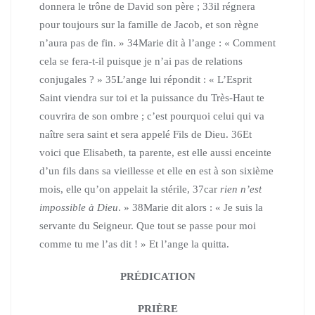
donnera le trône de David son père ;
33
il régnera
pour toujours sur la famille de Jacob, et son règne
n’aura pas de fin. »
34
Marie dit à l’ange : « Comment
cela se fera-t-il puisque je n’ai pas de relations
conjugales ? »
35
L’ange lui répondit : « L’Esprit
Saint viendra sur toi et la puissance du Très-Haut te
couvrira de son ombre ; c’est pourquoi celui qui va
naître sera saint et sera appelé Fils de Dieu.
36
Et
voici que Elisabeth, ta parente, est elle aussi enceinte
d’un fils dans sa vieillesse et elle en est à son sixième
mois, elle qu’on appelait la stérile,
37
car
rien n’est
impossible à Dieu
. »
38
Marie dit alors : « Je suis la
servante du Seigneur. Que tout se passe pour moi
comme tu me l’as dit ! » Et l’ange la quitta.
PRÉDICATION
PRIÈRE