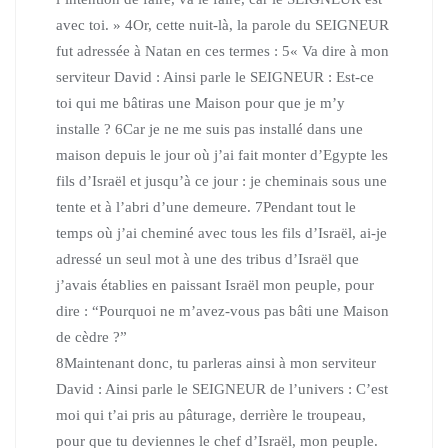
avec toi. »
4
Or, cette nuit-là, la parole du SEIGNEUR
fut adressée à Natan en ces termes :
5
« Va dire à mon
serviteur David : Ainsi parle le SEIGNEUR : Est-ce
toi qui me bâtiras une Maison pour que je m’y
installe ?
6
Car je ne me suis pas installé dans une
maison depuis le jour où j’ai fait monter d’Egypte les
fils d’Israël et jusqu’à ce jour : je cheminais sous une
tente et à l’abri d’une demeure.
7
Pendant tout le
temps où j’ai cheminé avec tous les fils d’Israël, ai-je
adressé un seul mot à une des tribus d’Israël que
j’avais établies en paissant Israël mon peuple, pour
dire : “Pourquoi ne m’avez-vous pas bâti une Maison
de cèdre ?”
8
Maintenant donc, tu parleras ainsi à mon serviteur
David : Ainsi parle le SEIGNEUR de l’univers : C’est
moi qui t’ai pris au pâturage, derrière le troupeau,
pour que tu deviennes le chef d’Israël, mon peuple.