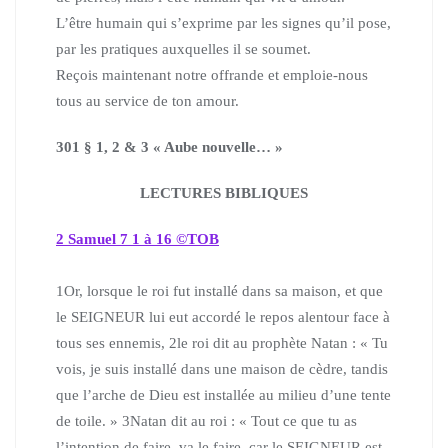
L’être humain qui s’exprime par les signes qu’il pose,
par les pratiques auxquelles il se soumet.
Reçois maintenant notre offrande et emploie-nous
tous au service de ton amour.
301 § 1, 2 & 3 « Aube nouvelle… »
LECTURES BIBLIQUES
2 Samuel 7 1 à 16 ©TOB
1
Or, lorsque le roi fut installé dans sa maison, et que
le SEIGNEUR lui eut accordé le repos alentour face à
tous ses ennemis,
2
le roi dit au prophète Natan : « Tu
vois, je suis installé dans une maison de cèdre, tandis
que l’arche de Dieu est installée au milieu d’une tente
de toile. »
3
Natan dit au roi : « Tout ce que tu as
l’intention de faire, va le faire, car le SEIGNEUR est