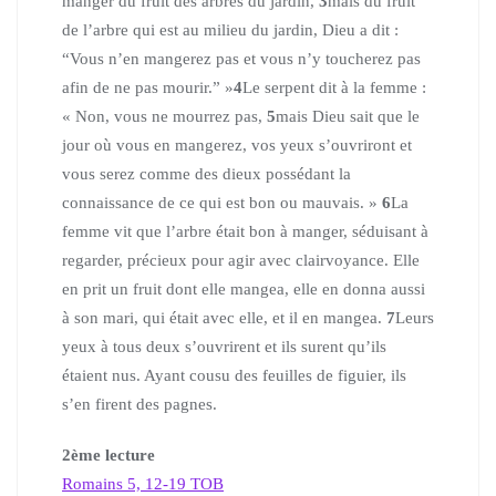
manger du fruit des arbres du jardin,
3
mais du fruit
de l’arbre qui est au milieu du jardin, Dieu a dit :
“Vous n’en mangerez pas et vous n’y toucherez pas
afin de ne pas mourir.” »
4
Le serpent dit à la femme :
« Non, vous ne mourrez pas,
5
mais Dieu sait que le
jour où vous en mangerez, vos yeux s’ouvriront et
vous serez comme des dieux possédant la
connaissance de ce qui est bon ou mauvais. »
6
La
femme vit que l’arbre était bon à manger, séduisant à
regarder, précieux pour agir avec clairvoyance. Elle
en prit un fruit dont elle mangea, elle en donna aussi
à son mari, qui était avec elle, et il en mangea.
7
Leurs
yeux à tous deux s’ouvrirent et ils surent qu’ils
étaient nus. Ayant cousu des feuilles de figuier, ils
s’en firent des pagnes.
2
ème
lecture
Romains 5, 12-19
TOB