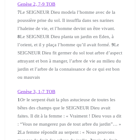
Genèse 2, 7-9
TOB
7
Le SEIGNEUR Dieu modela l’homme avec de la
poussière prise du sol. Il insuffla dans ses narines
l’haleine de vie, et l’homme devint un être vivant.
8
Le SEIGNEUR Dieu planta un jardin en Eden, à
l’orient, et il y plaça l’homme qu’il avait formé.
9
Le
SEIGNEUR Dieu fit germer du sol tout arbre d’aspect
attrayant et bon à manger, l’arbre de vie au milieu du
jardin et l’arbre de la connaissance de ce qui est bon
ou mauvais
Genèse 3, 1-7
TOB
1
Or
le serpent était la plus astucieuse de toutes les
bêtes des champs que le SEIGNEUR Dieu avait
faites. Il dit à la femme : « Vraiment ! Dieu vous a dit
: “Vous ne mangerez pas de tout arbre du jardin”… »
2
La femme répondit au serpent : « Nous pouvons