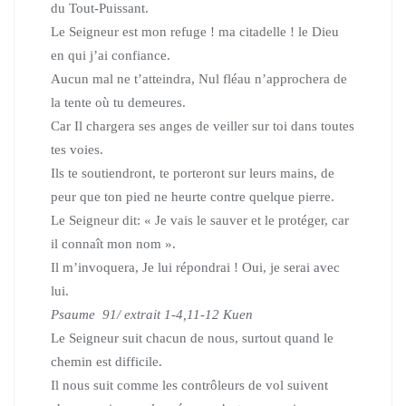
du Tout-Puis­sant.
Le Seigneur est mon refuge ! ma citadelle ! le Dieu
en qui j’ai con­fiance.
Aucun mal ne t’atteindra, Nul fléau n’ap­prochera de
la tente où tu demeu­res.
Car Il chargera ses anges de veiller sur toi dans toutes
tes voies.
Ils te soutiendront, te porteront sur leurs mains, de
peur que ton pied ne heurte contre quelque pierre.
Le Seigneur dit: « Je vais le sauver et le protéger, car
il connaît mon nom ».
Il m’invoquera, Je lui répondrai ! Oui, je serai avec
lui.
Psaume 91/ extrait 1-4,11-12 Kuen
Le Seigneur suit chacun de nous, surtout quand le
chemin est difficile.
Il nous suit comme les contrôleurs de vol suivent