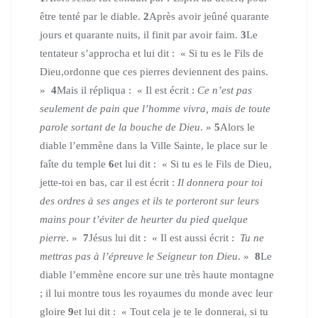
être tenté par le diable.
2
Après avoir jeûné quarante
jours et quarante nuits, il finit par avoir faim.
3
Le
tentateur s’approcha et lui dit :
« Si tu es le Fils de
Dieu,ordonne que ces pierres deviennent des pains.
»
4
Mais il répliqua :
« Il est écrit :
Ce n’est pas
seulement de pain que l’homme vivra, mais de toute
parole sortant de la bouche de Dieu
. »
5
Alors le
diable l’emmène dans la Ville Sainte, le place sur le
faîte du temple
6
et lui dit :
« Si tu es le Fils de Dieu,
jette-toi en bas, car il est écrit :
Il donnera pour toi
des ordres à ses anges et ils te porteront sur leurs
mains pour t’éviter de heurter du pied quelque
pierre
. »
7
Jésus lui dit :
« Il est aussi écrit :
Tu ne
mettras pas à l’épreuve le Seigneur ton Dieu
. »
8
Le
diable l’emmène encore sur une très haute montagne
; il lui montre tous les royaumes du monde avec leur
gloire
9
et lui dit :
« Tout cela je te le donnerai, si tu