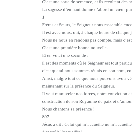
C’est une sorte de semence, et ils récoltent des ac
La sagesse d’en haut donne d’abord un cœur pu
1
Frères et Sœurs, le Seigneur nous rassemble enco
Il est avec nous, oui, à chaque heure de chaque j
Nous ne nous en rendons pas compte, mais c’est 
C’est une première bonne nouvelle.
Et en voici une seconde :
il est des moments où le Seigneur est tout partic
c’est quand nous sommes réunis en son nom, c
Ainsi, malgré tout ce que nous pouvons avoir v
maintenant sur la présence du Seigneur.
Il veut renouveler nos forces, notre conviction 
construction de son Royaume de paix et d’amour
Nous chantons sa présence !
S97
Jésus a dit : Celui qui m’accueille ne m’accueill
disposé à l’accueillir !