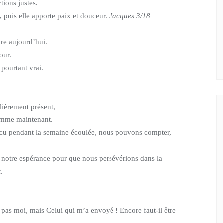
tions justes.
r,
puis elle apporte paix et douceur.
Jacques 3/18
re aujourd’hui.
our.
pourtant vrai.
ulièrement présent,
omme maintenant.
écu pendant la semaine écoulée, nous pouvons compter,
et notre espérance pour que nous persévérions dans la
.
e pas moi,
mais Celui qui m’a envoyé ! Encore faut-il être