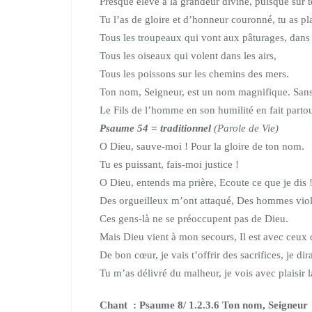
Presque élevé à la grandeur divine, puisque sur t
Tu l’as de gloire et d’honneur couronné, tu as pl
Tous les troupeaux qui vont aux pâturages, dans 
Tous les oiseaux qui volent dans les airs,
Tous les poissons sur les chemins des mers.
Ton nom, Seigneur, est un nom magnifique. Sans f
Le Fils de l’homme en son humilité en fait partou
Psaume 54
= traditionnel
(Parole de Vie)
O Dieu, sauve-moi ! Pour la gloire de ton nom.
Tu es puissant, fais-moi justice !
O Dieu, entends ma prière, Ecoute ce que je dis 
Des orgueilleux m’ont attaqué, Des hommes viol
Ces gens-là ne se préoccupent pas de Dieu.
Mais Dieu vient à mon secours, Il est avec ceux 
De bon cœur, je vais t’offrir des sacrifices, je di
Tu m’as délivré du malheur, je vois avec plaisir 
Chant : Psaume 8/ 1.2.3.6 Ton nom, Seigneur