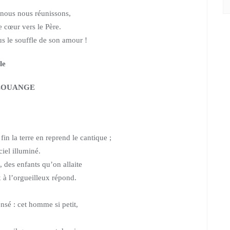
e nous nous réunissons,
e cœur vers le Père.
us le souffle de son amour !
le
LOUANGE
fin la terre en reprend le cantique ;
iel illuminé.
, des enfants qu’on allaite
x à l’orgueilleux répond.
ensé : cet homme si petit,