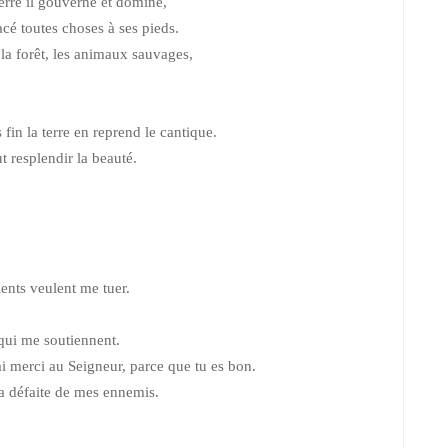
erre il gouverne et domine,
acé toutes choses à ses pieds.
la forêt, les animaux sauvages,
in la terre en reprend le cantique.
t resplendir la beauté.
!
ents veulent me tuer.
qui me soutiennent.
rai merci au Seigneur,
parce que tu es bon.
la défaite de mes ennemis.