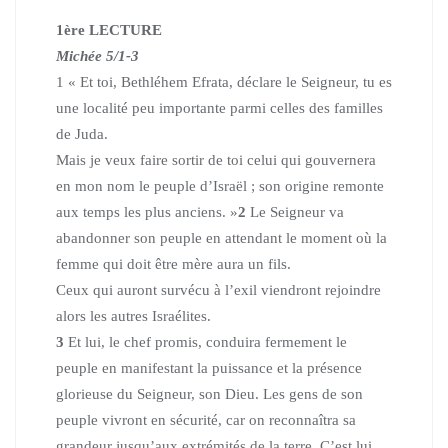
1ère LECTURE
Michée 5/1-3
1 « Et toi, Bethléhem Efrata, déclare le Seigneur,
tu es
une localité peu importante parmi celles des familles
de Juda.
Mais je veux faire sortir de toi
celui qui gouvernera
en mon nom le peuple d’Israël ;
son origine remonte
aux temps les plus anciens. »
2
Le Seigneur va
abandonner son peuple
en attendant le moment où la
femme qui doit être mère aura un fils.
Ceux qui auront survécu à l’exil
viendront rejoindre
alors les autres Israélites.
3
Et lui, le chef promis, conduira fermement le
peuple
en manifestant la puissance et la présence
glorieuse du Seigneur, son Dieu.
Les gens de son
peuple vivront en sécurité,
car on reconnaîtra sa
grandeur jusqu’aux extrémités de la terre.
C’est lui