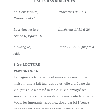
LECTURES BIBLIQUES
La 1 ère lecture,
Proverbes 9/ 1 à 16
Propre à ABC
La 2 ème lecture,
Éphésiens 5/ 15 à 20
Année 6, Eglise 19
L’Évangile,
Jean 6/ 52-59 propre à
ABC
1 ère LECTURE
Proverbes 9/1-6
La Sagesse a taillé sept colonnes et a construit sa
maison.
Elle a fait tuer des bêtes, elle a préparé du
vin, puis elle a dressé la table.
Elle a envoyé ses
servantes lancer cette invitation dans toute la ville :
«
Vous, les ignorants, accourez donc par ici !
Venez-
vous nourrir à ma table et boire le vin que j’ai