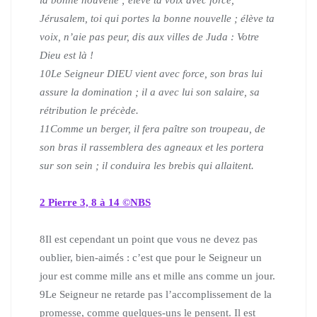
la bonne nouvelle ; élève ta voix avec force,
Jérusalem, toi qui portes la bonne nouvelle ; élève ta
voix, n’aie pas peur, dis aux villes de Juda : Votre
Dieu est là !
10
Le Seigneur DIEU vient avec force, son bras lui
assure la domination ; il a avec lui son salaire, sa
rétribution le précède.
11
Comme un berger, il fera paître son troupeau, de
son bras il rassemblera des agneaux et les portera
sur son sein ; il conduira les brebis qui allaitent.
2 Pierre 3, 8 à 14 ©NBS
8
Il est cependant un point que vous ne devez pas
oublier, bien-aimés : c’est que pour le Seigneur un
jour est comme mille ans et mille ans comme un jour.
9
Le Seigneur ne retarde pas l’accomplissement de la
promesse, comme quelques-uns le pensent. Il est