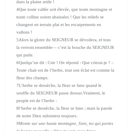
dans la plaine aride !
4
Que toute vallée soit élevée, que toute montagne et
toute colline soient abaissées ! Que les reliefs se
changent en terrain plat et les escarpements en
vallons !
5
Alors la gloire du SEIGNEUR se dévoilera, et tous
la verront ensemble— c’est la bouche du SEIGNEUR
qui parle.
6
Quelqu’un dit : Crie ! On répond : Que crierai-je ? –
Toute chair est de l’herbe, tout son éclat est comme la
fleur des champs.
7
L’herbe se dessèche, la fleur se fane quand le
souffle du SEIGNEUR passe dessus.Vraiment, le
peuple est de l’herbe :
8
l’herbe se dessèche, la fleur se fane ; mais la parole
de notre Dieu subsistera toujours.
9
Monte sur une haute montagne, Sion, toi qui portes