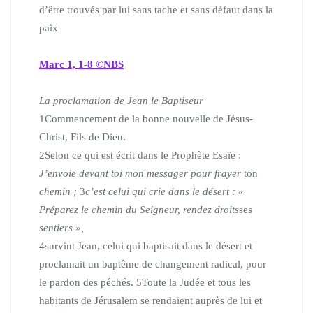
d’être trouvés par lui sans tache et sans défaut dans la
paix
Marc 1, 1-8 ©NBS
La proclamation de Jean le Baptiseur
1
Commencement de la bonne nouvelle de Jésus-
Christ, Fils de Dieu.
2
Selon ce qui est écrit dans le Prophète Esaïe :
J’envoie devant toi mon messager pour frayer
ton
chemin ;
3
c’est celui qui crie dans le désert : «
Préparez le chemin du Seigneur, rendez droits
ses
sentiers »,
4
survint Jean, celui qui baptisait dans le désert et
proclamait un baptême de changement radical, pour
le pardon des péchés.
5
Toute la Judée et tous les
habitants de Jérusalem se rendaient auprès de lui et