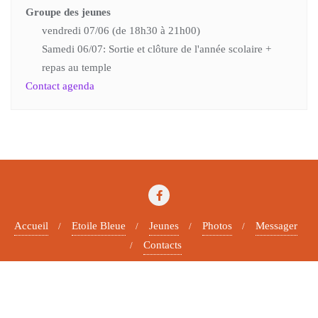
Groupe des jeunes
vendredi 07/06 (de 18h30 à 21h00)
Samedi 06/07: Sortie et clôture de l'année scolaire +
repas au temple
Contact agenda
Accueil
Etoile Bleue
Jeunes
Photos
Messager
Contacts
Copyright ©2026 Paroisse protestante . All rights reserved.
Powered by
WordPress
&
Designed by
Bizberg Themes