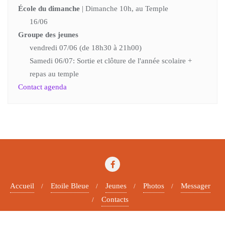
École du dimanche
| Dimanche 10h, au Temple
16/06
Groupe des jeunes
vendredi 07/06 (de 18h30 à 21h00)
Samedi 06/07: Sortie et clôture de l'année scolaire +
repas au temple
Contact agenda
Accueil
Etoile Bleue
Jeunes
Photos
Messager
Contacts
Copyright ©2026 Paroisse protestante . All rights reserved.